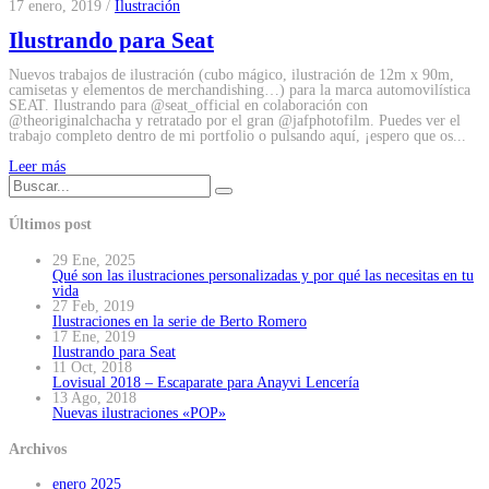
17 enero, 2019 /
Ilustración
Ilustrando para Seat
Nuevos trabajos de ilustración (cubo mágico, ilustración de 12m x 90m,
camisetas y elementos de merchandishing…) para la marca automovilística
SEAT. Ilustrando para @seat_official en colaboración con
@theoriginalchacha y retratado por el gran @jafphotofilm. Puedes ver el
trabajo completo dentro de mi portfolio o pulsando aquí, ¡espero que os...
Leer más
Últimos post
29 Ene, 2025
Qué son las ilustraciones personalizadas y por qué las necesitas en tu
vida
27 Feb, 2019
Ilustraciones en la serie de Berto Romero
17 Ene, 2019
Ilustrando para Seat
11 Oct, 2018
Lovisual 2018 – Escaparate para Anayvi Lencería
13 Ago, 2018
Nuevas ilustraciones «POP»
Archivos
enero 2025