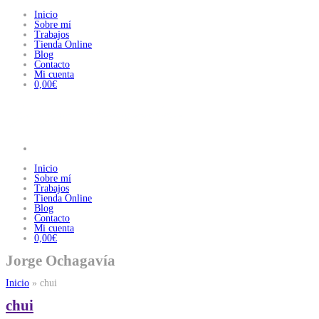
Inicio
Sobre mí
Trabajos
Tienda Online
Blog
Contacto
Mi cuenta
0,00€
Inicio
Sobre mí
Trabajos
Tienda Online
Blog
Contacto
Mi cuenta
0,00€
Jorge Ochagavía
Inicio
»
chui
chui